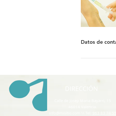
Datos de cont
DIRECCIÓN
Calle de Josep Maria Bayarri, 15
46014 Valencia.
info@misitio.com
\\ Tel:
963 83 74 5