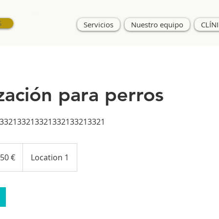
S
Servicios
Nuestro equipo
CLÍN
ización para perros
332133213321332133213321
s
50 €
Location 1