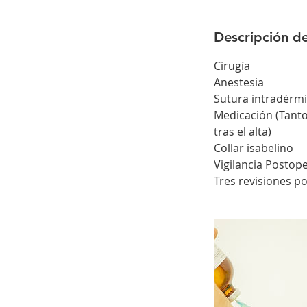
i
n
Descripción de
Cirugía
Anestesia
Sutura intradérm
Medicación (Tanto
tras el alta)
Collar isabelino
Vigilancia Postop
Tres revisiones po