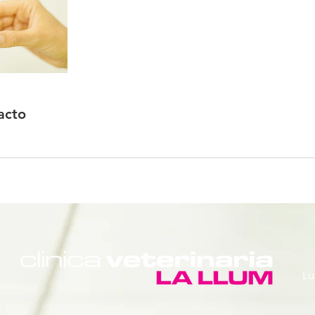
acto
Lu
5