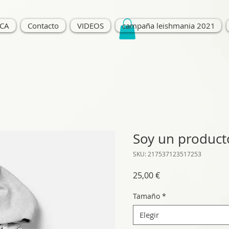
ICA
Contacto
VIDEOS
campaña leishmania 2021
Soy un product
SKU: 217537123517253
Precio
25,00 €
Tamaño
*
Elegir